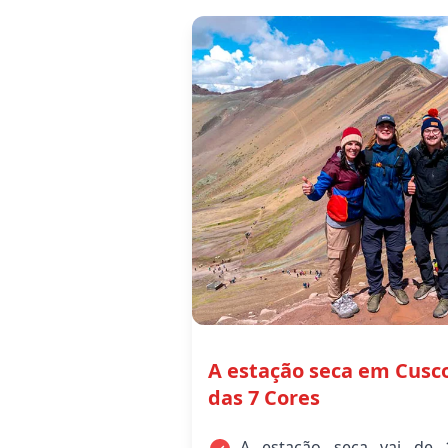
A estação seca em Cusc
das 7 Cores
A estação seca vai de 