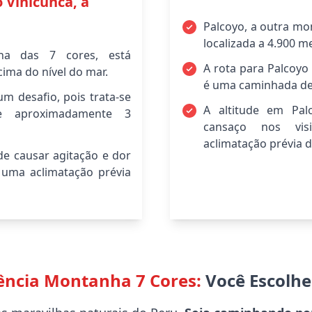
o Vinicunca, a
Palcoyo, a outra mo
localizada a 4.900 m
ha das 7 cores, está
A rota para Palcoyo 
cima do nível do mar.
é uma caminhada de
um desafio, pois trata-se
A altitude em Pal
 aproximadamente 3
cansaço nos vis
aclimatação prévia d
de causar agitação e dor
uma aclimatação prévia
ência Montanha 7 Cores:
Você Escolh