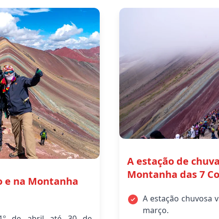
A estação de chuv
Montanha das 7 Co
o e na Montanha
A estação chuvosa v
março.
1º de abril até 30 de