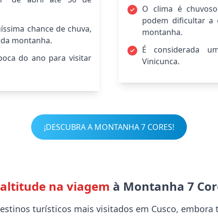
O clima é chuvos
podem dificultar a
íssima chance de chuva,
montanha.
ão da montanha.
É considerada uma
oca do ano para visitar
Vinicunca.
¡DESCUBRA A MONTANHA 7 CORES!
 altitude na viagem
à Montanha 7 Cor
estinos turísticos mais visitados em Cusco, embor