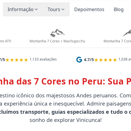
Informação
Tours
Depoimentos
Blog
 no ATV
Montanha 7 Cores + Machupicchu
Montanha 7 Core
★★★★★
★★★★★
7/5
1,133 avaliações
4.7/5
1,038 a
nha das 7 Cores no Peru: Sua 
estino icônico dos majestosos Andes peruanos. Com 
 experiência única e inesquecível. Admire paisagens
cluímos transporte, guias especializados e tudo o 
sonho de explorar Vinicunca!