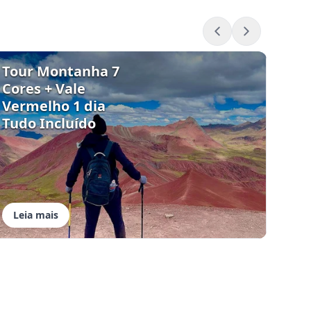
Tour Montanha 7
Tou
Cores + Vale
Cor
Vermelho 1 dia
Picc
Tudo Incluído
Leia mais
Lei