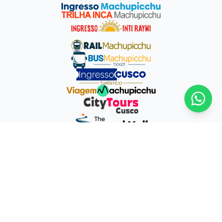
WhatsA
Direção:
Rua Recoleta Angosta #208 Cusco-Perú
E-mail:
info@machupicchuterra.com
-
ventas@machupicchuterra.com